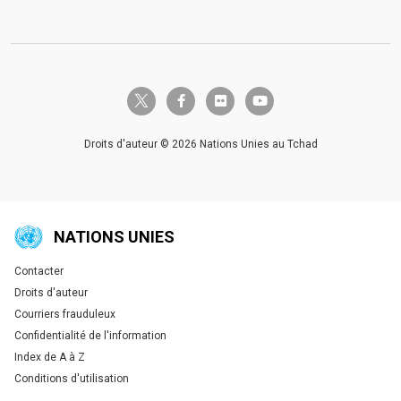
twitter-x
facebook-f
flickr
youtube
Droits d'auteur © 2026 Nations Unies au Tchad
NATIONS UNIES
Contacter
Global U.N. menu
Droits d'auteur
Courriers frauduleux
Confidentialité de l'information
Index de A à Z
Conditions d'utilisation