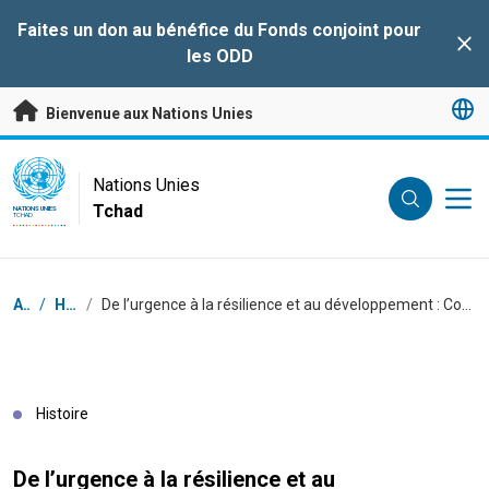
Passer au contenu principal
Faites un don au bénéfice du Fonds conjoint pour
Clo
les ODD
Bienvenue aux Nations Unies
UN Logo
Nations Unies
Tchad
NATIONS UNIES
TCHAD
Fil d'Ariane
Accueil
/
Histoires
/
De l’urgence à la résilience et au développement : Contribution du système des Nations Unies à la paix durable et au développement intégré du Tchad (2023–2026)
Histoire
De l’urgence à la résilience et au